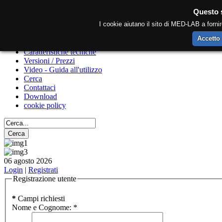
Questo s
I cookie aiutano il sito di MED-LAB a fornire 
Home
Medlab KS
Accetto
Medlab
Caratteristiche tecniche
Versioni / Prezzi
Video - Guida all'utilizzo
Cerca
Contattaci
Download
cookie policy
06 agosto 2026
Login
|
Registrati
Registrazione utente
*
Campi richiesti
Nome e Cognome:
*