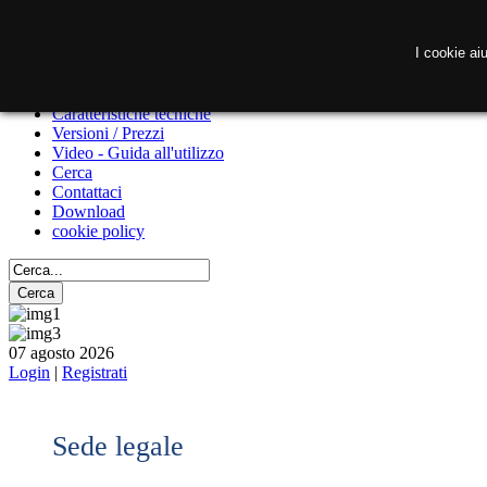
I cookie aiu
Home
Medlab KS
Medlab
Caratteristiche tecniche
Versioni / Prezzi
Video - Guida all'utilizzo
Cerca
Contattaci
Download
cookie policy
07 agosto 2026
Login
|
Registrati
Sede legale