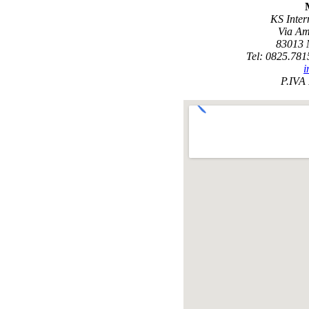
KS Inter
Via Am
83013 
Tel: 0825.781
i
P.IVA