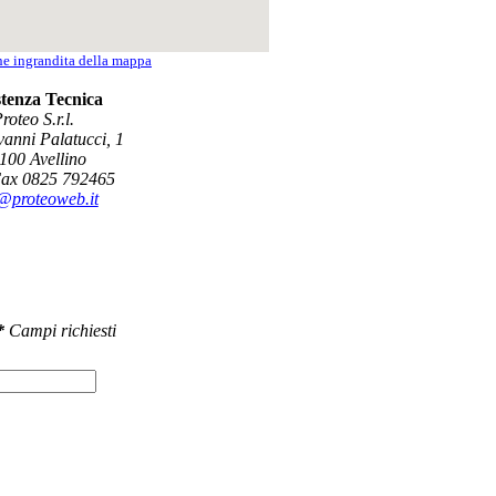
ne ingrandita della mappa
stenza Tecnica
roteo S.r.l.
vanni Palatucci, 1
100 Avellino
 Fax 0825 792465
@proteoweb.it
*
Campi richiesti