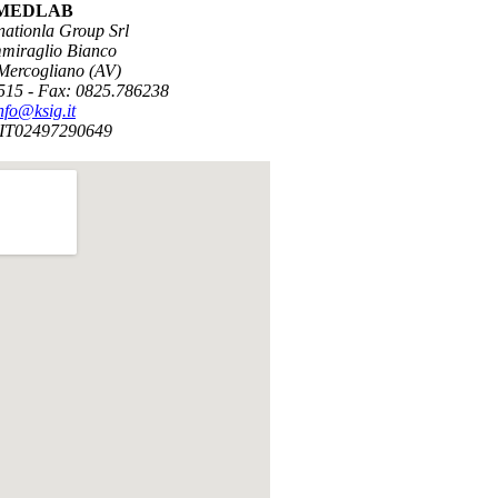
MEDLAB
nationla Group Srl
miraglio Bianco
Mercogliano (AV)
515 - Fax: 0825.786238
nfo@ksig.it
 IT02497290649